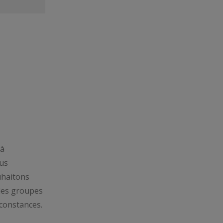
 à
ous
uhaitons
 des groupes
rconstances.