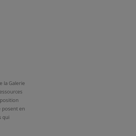
 la Galerie
 ressources
sposition
se posent en
s qui