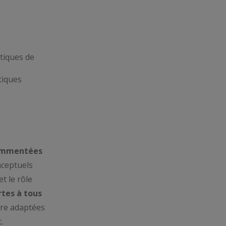
tiques
commentées
nceptuels
t le rôle
tes à tous
tre adaptées
.