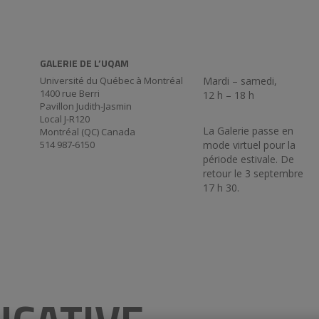
GALERIE DE L’UQAM
Université du Québec à Montréal
Mardi – samedi,
1400 rue Berri
12 h – 18 h
Pavillon Judith-Jasmin
Local J-R120
La Galerie passe en
Montréal (QC) Canada
514 987-6150
mode virtuel pour la
période estivale. De
retour le 3 septembre
17 h 30.