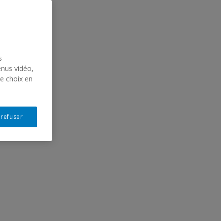
EL.
s
enus vidéo,
re choix en
 refuser