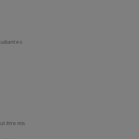
udiant·e·s
ut être mis