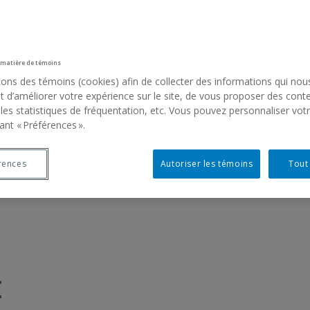
UCATIVE
 matière de témoins
FRE DIVERSES VOIES D’ACCÈS À L’ART ACTU
sons des témoins (cookies) afin de collecter des informations qui nou
 d’améliorer votre expérience sur le site, de vous proposer des cont
 les statistiques de fréquentation, etc. Vous pouvez personnaliser vot
ant « Préférences ».
rences
Autoriser les témoins
Tout
E