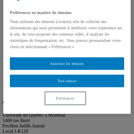
Publications
Toutes les publications
Préférences en matière de témoins
À propos des publications
À propos des Éditions les petits carnets
Nous utilisons des témoins (cookies) afin de collecter des
Actualités
informations qui nous permettent d’améliorer votre expérience sur
À propos
le site, de vous proposer des contenus vidéo, d’analyser les
Accessibilité
Contact
statistiques de fréquentation, etc. Vous pouvez personnaliser votre
Mandat
choix en sélectionnant « Préférences ».
Historique
Équipe
Proposition de projet
Autoriser les témoins
Partenaires
Plan des salles
Salle de presse
Tout refuser
Recherche
Search
Search
for:
Préférences
Galerie de l’UQAM
Université du Québec à Montréal
1400 rue Berri
Pavillon Judith-Jasmin
Local J-R120