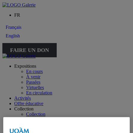
FR
Français
English
FAIRE UN DON
Expositions
En cours
À venir
Passées
Virtuelles
En circulation
Activités
Offre éducative
Collection
Collection
Collection spéciale : petite collection
À propos de la collection
À propos de la petite collection